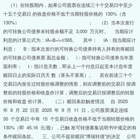
（1）在转股期内，如果公司股票在连续三十个交易日中至少
十五个交易日 的收盘价格不低于当期转股价格的 130%（含
130%） ； （2）当本次发行
的可转换公司债券未转股余额不足 3,000 万元时。 当期应计
利息的计算公式为：IA=B×i×t/365。 其中： IA：指当期应计
利息； B：指本次发行的可转换公司债券持有人持有的将赎回
的可转换公司债券票 面总金额； i：指可转换公司债券当年票
面利率； t：指计息天数，即从上一个付息日起至本计息年度
赎回日止的实际日历天 数（算头不算尾）。 若在前述三十个
交易日内发生过转股价格调整的情形，则在调整前的交易日 按调
整前的转股价格和收盘价计算，调整后的交易日按调整后的转股
价格和收盘 价计算。 （二）赎回条款触发情况 自 2025
年 8 月 22 日至 2025 年 9 月 11 日，公司股票满足连续
30 个交易日 中有 15 个交易日收盘价格不低于当期转股价格的
130%（即 45.16 元/股），已触 发可转债募集说明书中规定的有
条件赎回条款。 三、公司不提前赎回“博瑞转债”的决定 公司