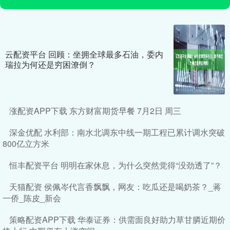
云配资平台 回顾：坐拥全球最多石油，委内
瑞拉为何还是穷困潦倒？
涨配资APP下载 东方财富期货早餐 7月2日 周三
深金优配 水利部：南水北调东中线一期工程已累计调水突破
800亿立方米
恒丰配资平台 明明在家休息，为什么突然觉得“没劲透了”？
天猫配资 侯佩岑代言香飘飘，网友：吃瓜还是喝奶茶？_蒋
一侨_陈皮_新会
策略配资APP下载 华泰证券：供需面良好助力草甘膦近期价