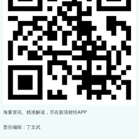
海量资讯、精准解读，尽在新浪财经APP
责任编辑：丁文武