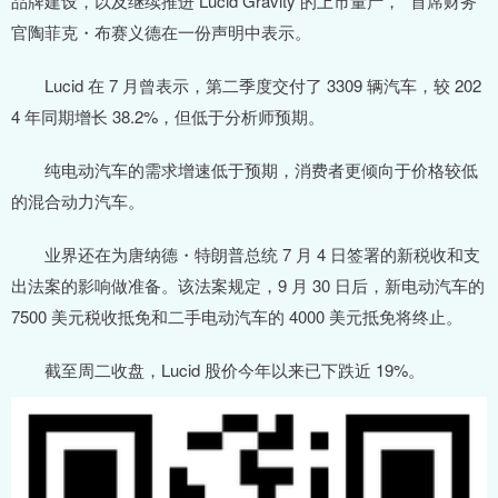
品牌建设，以及继续推进 Lucid Gravity 的上市量产，” 首席财务
官陶菲克・布赛义德在一份声明中表示。
Lucid 在 7 月曾表示，第二季度交付了 3309 辆汽车，较 202
4 年同期增长 38.2%，但低于分析师预期。
纯电动汽车的需求增速低于预期，消费者更倾向于价格较低
的混合动力汽车。
业界还在为唐纳德・特朗普总统 7 月 4 日签署的新税收和支
出法案的影响做准备。该法案规定，9 月 30 日后，新电动汽车的
7500 美元税收抵免和二手电动汽车的 4000 美元抵免将终止。
截至周二收盘，Lucid 股价今年以来已下跌近 19%。