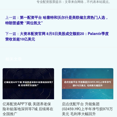
专业配资股票提示：文章来自网络，不代表本站观点。
上一篇：
第一配资平台 哈塞特和沃尔什是美联储主席热门人选，
特朗普盛赞 “两位凯文”
下一篇：
大资本配资官网 8月5日美股成交额前20：Palantir季度
营收首超10亿美元
相关文章
亿筹配资APP下载 美团养老保
启点优配平台 升能集团
险补贴落地深圳等7城 后续将在
(02459.HK)上半年净亏损970万
全国推广
美元 毛利率大幅回升