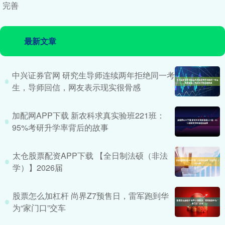
完善
最新文章
中兴证券官网 研究生导师连续两年拒绝同一考
生，导师回信，网友表示现实很骨感
加配网APP下载 新农科求真实验班221班：
95%考研升学率背后的故事
太仓股票配资APP下载 【全日制法硕（非法
学）】2026届
股票怎么加杠杆 尚界Z7预售日，雷军跑到华
为“家门口”交车