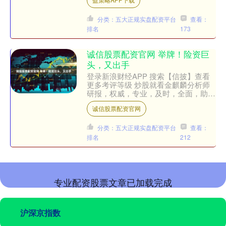
金，这也是加....
分类：五大正规实盘配资平台
查看：
排名
173
诚信股票配资官网 举牌！险资巨
头，又出手
登录新浪财经APP 搜索【信披】查看
更多考评等级 炒股就看金麒麟分析师
研报，权威，专业，及时，全面，助您
挖掘潜力主题机会！ 来源：中国基金
诚信股票配资官网
报 中国基金报记者 含....
分类：五大正规实盘配资平台
查看：
排名
212
专业配资股票文章已加载完成
沪深京指数