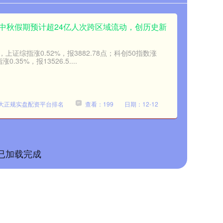
中秋假期预计超24亿人次跨区域流动，创历史新
上证综指涨0.52%，报3882.78点；科创50指数涨
0.35%，报13526.5....
大正规实盘配资平台排名
查看：199
日期：12-12
已加载完成