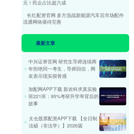
元！民企占比超六成
长红配资官网 多方混战新能源汽车后市场配件
流通网络亟待完善
最新文章
中兴证券官网 研究生导师连续两
年拒绝同一考生，导师回信，网
友表示现实很骨感
加配网APP下载 新农科求真实验
班221班：95%考研升学率背后的
故事
太仓股票配资APP下载 【全日制
法硕（非法学）】2026届