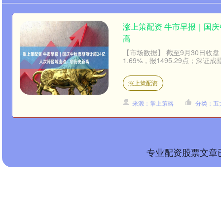
涨上策配资 牛市早报｜国庆
高
【市场数据】 截至9月30日收盘，
1.69%，报1495.29点；深证成指涨
涨上策配资
来源：掌上策略
分类：五
专业配资股票文章