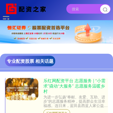
专业配资股票 相关话题
乐红网配资平台 志愿服务 | “小需
求”撬动“大服务” 志愿服务温暖乡
村
为进一步弘扬“奉献、友爱、互助、进
步”的志愿服务精神，提高群众生活幸
福感。连日来，蓝田县西蓝人家公益志
愿者服务队携手蓝田县曙光救援队，开
乐红网配资平台