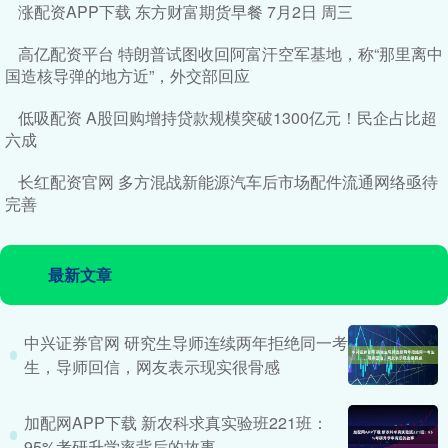
涨配资APP下载 东方财富期货早餐 7月2日 周三
高亿配资平台 特朗普试图收回阿富汗空军基地，称“那里离中
国造核导弹的地方近”，外交部回应
低吸配资 A股回购增持贷款规模突破1300亿元！民企占比超
六成
长红配资官网 多方混战新能源汽车后市场配件流通网络亟待
完善
最新文章
中兴证券官网 研究生导师连续两年拒绝同一考
生，导师回信，网友表示现实很骨感
加配网APP下载 新农科求真实验班221班：
95%考研升学率背后的故事