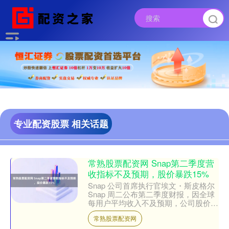
专业配资股票 相关话题
常熟股票配资网 Snap第二季度营
收指标不及预期，股价暴跌15%
Snap 公司首席执行官埃文・斯皮格尔
Snap 周二公布第二季度财报，因全球
每用户平均收入不及预期，公司股价暴
跌 15%。 以下是该公司业绩与华尔街
常熟股票配资网
预期的对比....