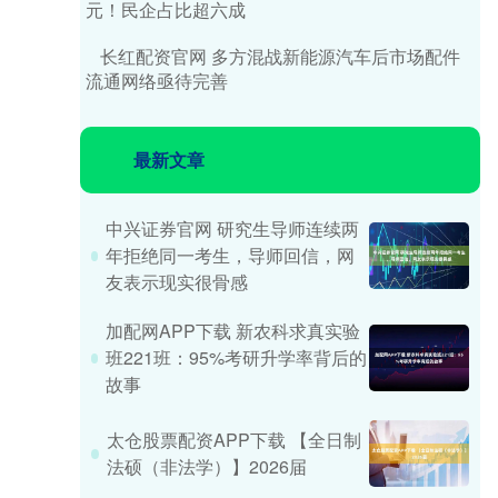
元！民企占比超六成
长红配资官网 多方混战新能源汽车后市场配件
流通网络亟待完善
最新文章
中兴证券官网 研究生导师连续两
年拒绝同一考生，导师回信，网
友表示现实很骨感
加配网APP下载 新农科求真实验
班221班：95%考研升学率背后的
故事
太仓股票配资APP下载 【全日制
法硕（非法学）】2026届