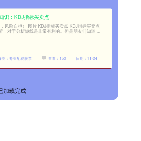
知识：KDJ指标买卖点
风险自担） 图片 KDJ指标买卖点 KDJ指标买卖点
断，对于分析短线是非常有利的。但是朋友们知道....
分类：专业配资股票
查看：153
日期：11-24
已加载完成