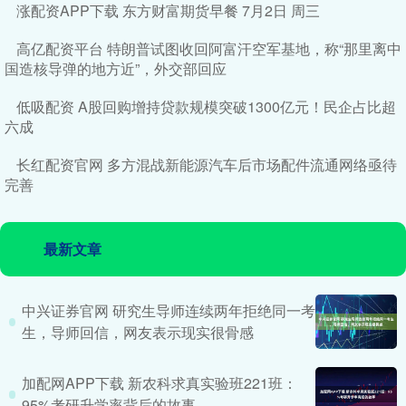
涨配资APP下载 东方财富期货早餐 7月2日 周三
高亿配资平台 特朗普试图收回阿富汗空军基地，称“那里离中
国造核导弹的地方近”，外交部回应
低吸配资 A股回购增持贷款规模突破1300亿元！民企占比超
六成
长红配资官网 多方混战新能源汽车后市场配件流通网络亟待
完善
最新文章
中兴证券官网 研究生导师连续两年拒绝同一考
生，导师回信，网友表示现实很骨感
加配网APP下载 新农科求真实验班221班：
95%考研升学率背后的故事