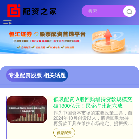
专业配资股票 相关话题
低吸配资 A股回购增持贷款规模突
破1300亿元！民企占比超六成
作为中国资本市场的重要政策工具，自
2024年10月创设以来，股票回购增持
再贷款工具在维护市场稳定、提振投资
者信心方面已显现出积极效应。 数据
低息配资
显示，自股票回购增持....