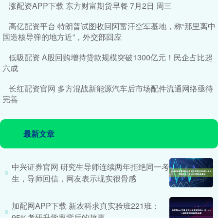
涨配资APP下载 东方财富期货早餐 7月2日 周三
高亿配资平台 特朗普试图收回阿富汗空军基地，称“那里离中
国造核导弹的地方近”，外交部回应
低吸配资 A股回购增持贷款规模突破1300亿元！民企占比超
六成
长红配资官网 多方混战新能源汽车后市场配件流通网络亟待
完善
最新文章
中兴证券官网 研究生导师连续两年拒绝同一考
生，导师回信，网友表示现实很骨感
加配网APP下载 新农科求真实验班221班：
95%考研升学率背后的故事