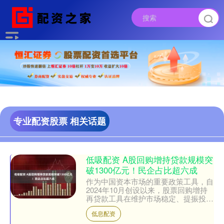
专业配资股票 相关话题
低吸配资 A股回购增持贷款规模突
破1300亿元！民企占比超六成
作为中国资本市场的重要政策工具，自
2024年10月创设以来，股票回购增持
再贷款工具在维护市场稳定、提振投资
者信心方面已显现出积极效应。 数据
低息配资
显示，自股票回购增持....